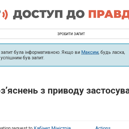
ЗРОБИТИ ЗАПИТ
й запит була інформативною. Якщо ви
Максим
, будь ласка,
 успішним був запит.
ʼяснень з приводу застосуван
ation request to
Кабінет Міністрів
Actions