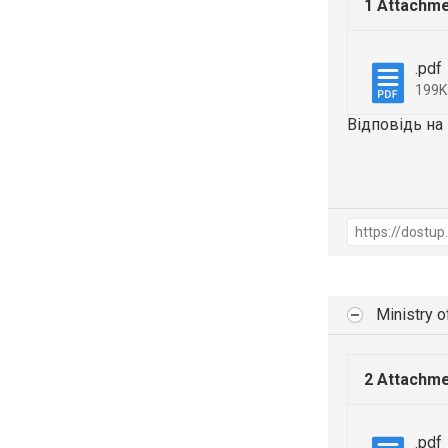
1 Attachm
.pdf
199
Відповідь на
Ministry o
2 Attachm
.pdf