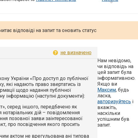
итає відповіді на запит та оновить статус
не визначено
Нам невідомо,
чи відповідь на
цей запит була
інформативною.
Закону України «Про доступ до публічної
Якщо ви
ку, які надають право звертатись із
Максим
, будь
рмації щодо надання публічної
ласка,
ну інформацію (наступні документи):
авторизуйтесь
і
ат», серед іншого, передбачено як
вкажіть,
я нотаріальних дій – повідомлення
наскільки
ння позовної заяви заінтересованої
успішним був
кт, про посвідчення якого просить
запит.
чим актом не врегульована ані типова