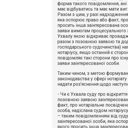
форма такого повідомлення, ані
має відбуватись та має мати виг
Разом з цим, у разі надходження
яка оспорює право або факт, про
просить інша заінтересована особ
заяви вимогам процесуального 
Ухвалу якою відкриває проваджен
разом з позовною заявою та дод
господарського судочинства) нап
нотаріусу, якщо останній є стор
повідомляє такі сторони про іс
заяви заінтересованої особи.
Таким чином, з метою формуван
законодавства у сфері нотаріату
надати розʼяснення щодо наступн
- Чи є Ухвала суду про відкритт
позовною заявою заінтересовано
факт, про нотаріальне посвідчен
особа, надіслана судом нотаріусу
– таким повідомленням від суд
заінтересованої особи, яка оспо
якого просить інша заінтересован