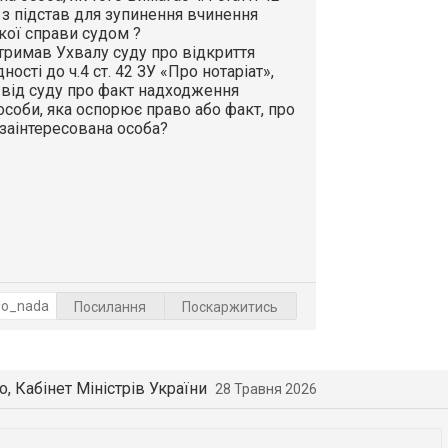
ї з підстав для зупинення вчинення
акої справи судом ?
отримав Ухвалу суду про відкриття
ості до ч.4 ст. 42 ЗУ «Про нотаріат»,
від суду про факт надходження
особи, яка оспорює право або факт, про
 заінтересована особа?
Посилання
Поскаржитись
fo, Кабінет Міністрів України
28 Травня 2026