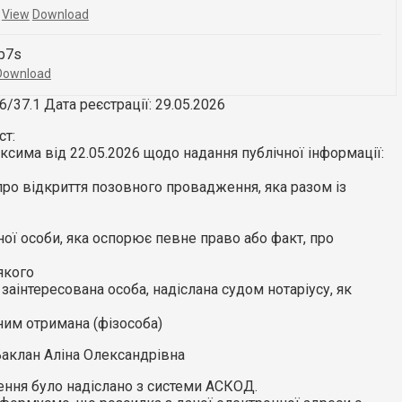
K
View
Download
.p7s
Download
/37.1 Дата реєстрації: 29.05.2026
ст:
ксима від 22.05.2026 щодо надання публічної інформації:
про відкриття позовного провадження, яка разом із
ної особи, яка оспорює певне право або факт, про
якого
заінтересована особа, надіслана судом нотаріусу, як
 ним отримана (фізособа)
Баклан Аліна Олександрівна
ння було надіслано з системи АСКОД.