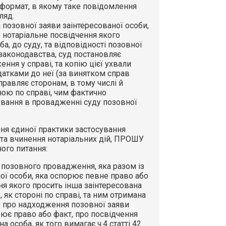
 формат, в якому таке повідомлення
ляд.
 позовної заяви заінтересованої особи,
 нотаріальне посвідчення якого
а, до суду, та відповідності позовної
законодавства, суд постановляє
ня у справі, та копію цієї ухвали
атками до неї (за винятком справ
равляє сторонам, в тому числі й
оною по справі, чим фактично
нування в провадженні суду позовної
ня єдиної практики застосування
 та вчинення нотаріальних дій, ПРОШУ
ого питання:
я позовного провадження, яка разом із
ї особи, яка оспорює певне право або
ня якого просить інша заінтересована
, як стороні по справі, та ним отримана
у про надходження позовної заяви
рює право або факт, про посвідчення
а особа, як того вимагає ч.4 статті 42