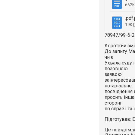
662
.pdf
19K
78947/99-6-26
Короткий змі
До запиту Ма
чи є
Ухвала суду 
позовною
заявою
заінтересова
нотаріальне
посвідчення 
просить інша 
стороні
по справі, та
Підготував: 
Це повідомле