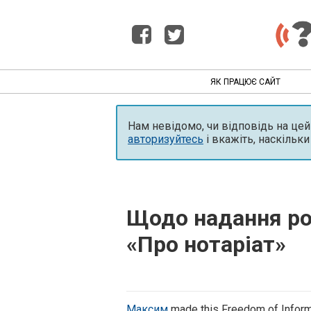
ЯК ПРАЦЮЄ САЙТ
Нам невідомо, чи відповідь на це
авторизуйтесь
і вкажіть, наскільки
Щодо надання роз
«Про нотаріат»
Максим
made this Freedom of Inform