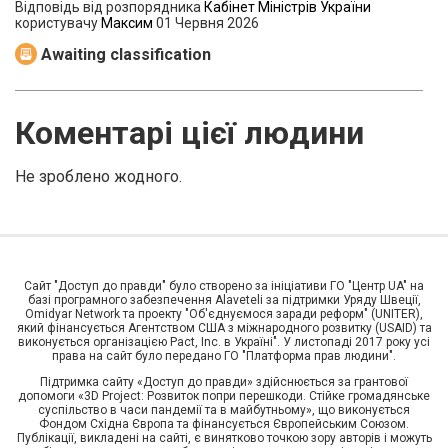
Відповідь від розпорядника
Кабінет Міністрів України
користувачу
Максим
01 Червня 2026
Awaiting classification
Коментарі цієї людини
Не зроблено жодного.
Сайт "Доступ до правди" було створено за ініціативи ГО "Центр UA" на
базі програмного забезпечення Alaveteli за підтримки Уряду Швеції,
Omidyar Network та проекту "Об'єднуємося заради реформ" (UNITER),
який фінансується Агентством США з міжнародного розвитку (USAID) та
виконується організацією Pact, Inc. в Україні". У листопаді 2017 року усі
права на сайт було передано ГО "Платформа прав людини".
Підтримка сайту «Доступ до правди» здійснюється за грантової
допомоги «3D Project: Розвиток попри перешкоди. Стійке громадянське
суспільство в часи пандемії та в майбутньому», що виконується
Фондом Східна Європа та фінансується Європейським Союзом.
Публікації, викладені на сайті, є винятково точкою зору авторів і можуть