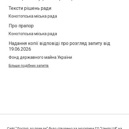
Тексти рішень ради
Конотопська міська рада
Про прапор
Конотопська міська рада
Надання копії відповіді про розгляд запиту від
19.06.2026
Фонд державного майна України
Більше подібних запитів
Сайт "Доступ до правди" було створено за ініціативи ГО "Центр UA" на