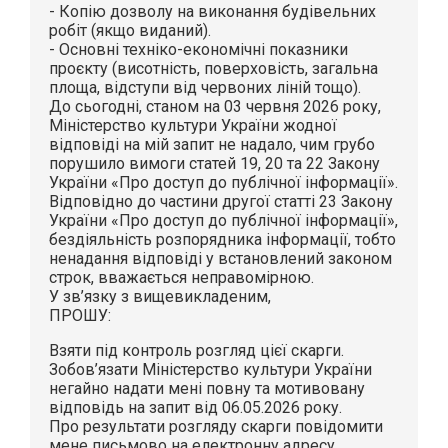
- Копію дозволу на виконання будівельних
робіт (якщо виданий).
- Основні техніко-економічні показники
проєкту (висотність, поверховість, загальна
площа, відступи від червоних ліній тощо).
До сьогодні, станом на 03 червня 2026 року,
Міністерство культури України жодної
відповіді на мій запит не надало, чим грубо
порушило вимоги статей 19, 20 та 22 Закону
України «Про доступ до публічної інформації».
Відповідно до частини другої статті 23 Закону
України «Про доступ до публічної інформації»,
бездіяльність розпорядника інформації, тобто
ненадання відповіді у встановлений законом
строк, вважається неправомірною.
У зв’язку з вищевикладеним,
ПРОШУ:
Взяти під контроль розгляд цієї скарги.
Зобов’язати Міністерство культури України
негайно надати мені повну та мотивовану
відповідь на запит від 06.05.2026 року.
Про результати розгляду скарги повідомити
мене письмово на електронну адресу,