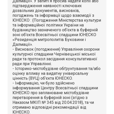
Далмації». У запиті я просив надати копії або
підтвердження наявності ключових
дозвільних документів, висновків,
погоджень та інформації щодо взаємодії з
ЮНЕСКО : (Погодження Міністерства культури
та інформаційної політики України на
будівництво зазначеного об’єкта в буферній
зоні об’єкта Всесвітньої спадщини ЮНЕСКО
«Резиденція митрополитів Буковини і
Далмації».
- Висновок (погодження) Управління охорони
культурної спадщини Чернівецької міської
ради та протокол засідання консультативної
ради при Управлінні.
- Історико-містобудівне обґрунтування та/або
оцінку впливу на видатну універсальну
цінність (ВУЦ) об’єкта ЮНЕСКО.
- Інформацію, чи було здійснено
інформування Центру Всесвітньої спадщини
ЮНЕСКО про заплановане містобудівне
перетворення в буферній зоні (згідно з
Наказом МКІП № 345 від 20.04.2018), та чи
отримано відповідні рекомендації від
ЮНЕСКО.