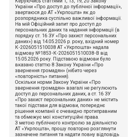
Керуючись статтями 1, 13, 19, 20 Закону
України «Про доступ до публічної інформації»,
звертаюся до АТ «Укрпошта» як до
розпорядника суспільно важливої інформації.
На мій Офіційний запит про доступ до
персональних даних та надання інформації (в
порядку ст. 16 ЗУ «Про захист персональних
даних») від 14.05.2026 р. року, вхідний номер
К-2026051510038 АТ «Укрпошта» надала
відмову №1853-К-2026051510038-В від
15.05.2026 року. Підставою відмови було
вказано статтю 8 Закону України «Про
звернення громадян» (нібито через
«повторність» питання).
Оскільки норми Закону України «Про
звернення громадян» взагалі не регулюють
доступ до персональних даних, а ст. 16 ЗУ
«Про захист персональних даних» не містить
такої підстави для відмови, попереднє
рішення компанії є очевидно протиправним
та обмежує мої конституційні права.
З метою публічного контролю за діяльністю
АТ «Укрпошта», прошу повторно розглянути
зазначене питання та надати повну відповідь