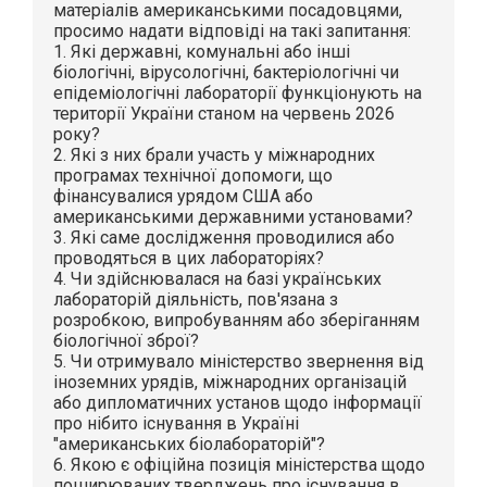
матеріалів американськими посадовцями,
просимо надати відповіді на такі запитання:
1. Які державні, комунальні або інші
біологічні, вірусологічні, бактеріологічні чи
епідеміологічні лабораторії функціонують на
території України станом на червень 2026
року?
2. Які з них брали участь у міжнародних
програмах технічної допомоги, що
фінансувалися урядом США або
американськими державними установами?
3. Які саме дослідження проводилися або
проводяться в цих лабораторіях?
4. Чи здійснювалася на базі українських
лабораторій діяльність, пов'язана з
розробкою, випробуванням або зберіганням
біологічної зброї?
5. Чи отримувало міністерство звернення від
іноземних урядів, міжнародних організацій
або дипломатичних установ щодо інформації
про нібито існування в Україні
"американських біолабораторій"?
6. Якою є офіційна позиція міністерства щодо
поширюваних тверджень про існування в