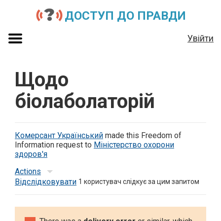
ДОСТУП ДО ПРАВДИ
Увійти
Щодо
біолаболаторій
Комерсант Український
made this Freedom of
Information request to
Міністерство охорони
здоров'я
Actions
Відслідковувати
1
користувач слідкує за цим запитом