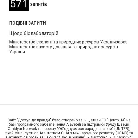
571
запитів
ПОДІБНІ ЗАПИТИ
Щодо біолаболаторій
Міністерство екології та природних ресурсів Українизараз
Міністерство захисту довкілля та природних ресурсів
України
Сайт "Доступ до правди" було створено за ініціативи ГО "Центр UA" на
базі програмного забезпечення Alaveteli за підтримки Уряду Швеції,
Omidyar Network та проекту "Об'єднуємося заради реформ" (UNITER),
який фінансується Агентством США з міжнародного розвитку (USAID) та
виконується організацією Pact, Inc. в Україні". У листопаді 2017 року усі